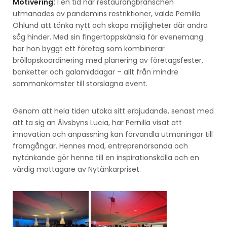
Motivering:
I en tid när restaurangbranschen
utmanades av pandemins restriktioner, valde Pernilla
Öhlund att tänka nytt och skapa möjligheter där andra
såg hinder. Med sin fingertoppskänsla för evenemang
har hon byggt ett företag som kombinerar
bröllopskoordinering med planering av företagsfester,
banketter och galamiddagar – allt från mindre
sammankomster till storslagna event.
Genom att hela tiden utöka sitt erbjudande, senast med
att ta sig an Älvsbyns Lucia, har Pernilla visat att
innovation och anpassning kan förvandla utmaningar till
framgångar. Hennes mod, entreprenörsanda och
nytänkande gör henne till en inspirationskälla och en
värdig mottagare av Nytänkarpriset.