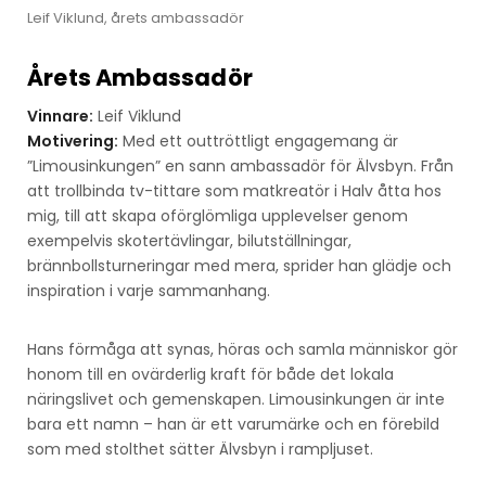
Leif Viklund, årets ambassadör
Årets Ambassadör
Vinnare:
Leif Viklund
Motivering:
Med ett outtröttligt engagemang är
”Limousinkungen” en sann ambassadör för Älvsbyn. Från
att trollbinda tv-tittare som matkreatör i Halv åtta hos
mig, till att skapa oförglömliga upplevelser genom
exempelvis skotertävlingar, bilutställningar,
brännbollsturneringar med mera, sprider han glädje och
inspiration i varje sammanhang.
Hans förmåga att synas, höras och samla människor gör
honom till en ovärderlig kraft för både det lokala
näringslivet och gemenskapen. Limousinkungen är inte
bara ett namn – han är ett varumärke och en förebild
som med stolthet sätter Älvsbyn i rampljuset.