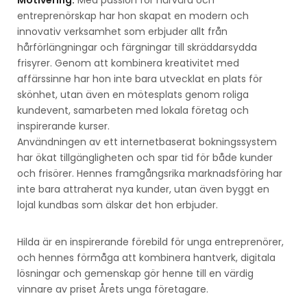
Motivering:
Med passion för hårvård och
entreprenörskap har hon skapat en modern och
innovativ verksamhet som erbjuder allt från
hårförlängningar och färgningar till skräddarsydda
frisyrer. Genom att kombinera kreativitet med
affärssinne har hon inte bara utvecklat en plats för
skönhet, utan även en mötesplats genom roliga
kundevent, samarbeten med lokala företag och
inspirerande kurser.
Användningen av ett internetbaserat bokningssystem
har ökat tillgängligheten och spar tid för både kunder
och frisörer. Hennes framgångsrika marknadsföring har
inte bara attraherat nya kunder, utan även byggt en
lojal kundbas som älskar det hon erbjuder.
Hilda är en inspirerande förebild för unga entreprenörer,
och hennes förmåga att kombinera hantverk, digitala
lösningar och gemenskap gör henne till en värdig
vinnare av priset Årets unga företagare.