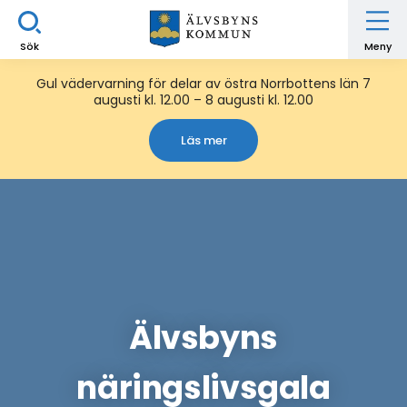
Sök
Meny
Gul vädervarning för delar av östra Norrbottens län 7
augusti kl. 12.00 – 8 augusti kl. 12.00
Läs mer
Älvsbyns
näringslivsgala