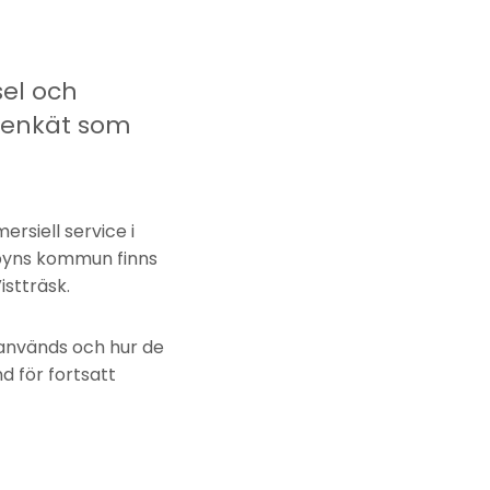
sel och
t enkät som
rsiell service i
vsbyns kommun finns
istträsk.
 används och hur de
d för fortsatt