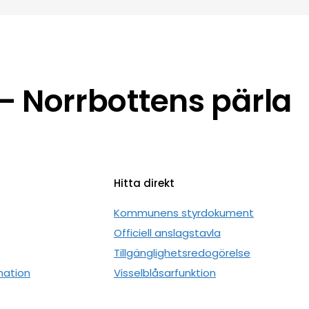
 Norrbottens pärla
Hitta direkt
n
Kommunens styrdokument
Officiell anslagstavla
Tillgänglighetsredogörelse
mation
Visselblåsarfunktion