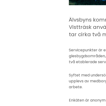
Älvsbyns komm
Vistträsk anv
tar cirka två 
Servicepunkter är e
glesbygdsområden, fö
två etablerade servi
Syftet med undersök
upplevs av medborga
arbete.
Enkäten är anonym oc