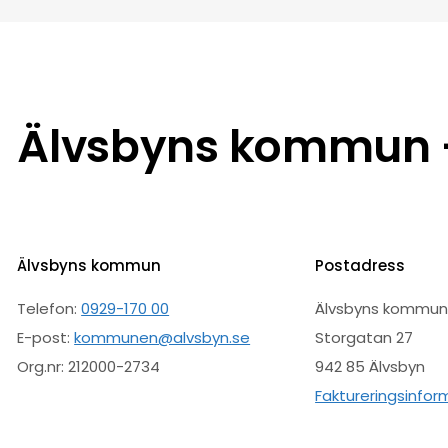
Älvsbyns kommun –
Älvsbyns kommun
Postadress
Telefon:
0929-170 00
Älvsbyns kommu
E-post:
kommunen@alvsbyn.se
Storgatan 27
Org.nr: 212000-2734
942 85 Älvsbyn
Faktureringsinfor