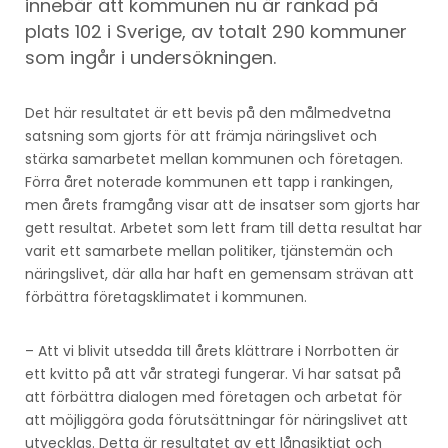
innebär att kommunen nu är rankad på
plats 102 i Sverige, av totalt 290 kommuner
som ingår i undersökningen.
Det här resultatet är ett bevis på den målmedvetna
satsning som gjorts för att främja näringslivet och
stärka samarbetet mellan kommunen och företagen.
Förra året noterade kommunen ett tapp i rankingen,
men årets framgång visar att de insatser som gjorts har
gett resultat. Arbetet som lett fram till detta resultat har
varit ett samarbete mellan politiker, tjänstemän och
näringslivet, där alla har haft en gemensam strävan att
förbättra företagsklimatet i kommunen.
– Att vi blivit utsedda till årets klättrare i Norrbotten är
ett kvitto på att vår strategi fungerar. Vi har satsat på
att förbättra dialogen med företagen och arbetat för
att möjliggöra goda förutsättningar för näringslivet att
utvecklas. Detta är resultatet av ett långsiktigt och