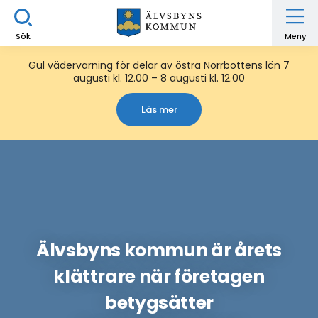
Sök
Meny
Gul vädervarning för delar av östra Norrbottens län 7
augusti kl. 12.00 – 8 augusti kl. 12.00
Läs mer
Älvsbyns kommun är årets
klättrare när företagen
betygsätter