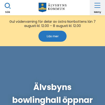
Sök
Meny
Gul vädervarning för delar av östra Norrbottens län 7
augusti kl. 12.00 – 8 augusti kl. 12.00
Läs mer
Älvsbyns
bowlinghall öppnar