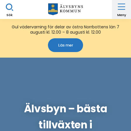
Sök
Meny
Gul vädervarning för delar av östra Norrbottens län 7
augusti kl. 12.00 – 8 augusti kl. 12.00
Läs mer
Älvsbyn – bästa
tillväxten i