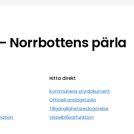
 Norrbottens pärla
Hitta direkt
n
Kommunens styrdokument
Officiell anslagstavla
Tillgänglighetsredogörelse
mation
Visselblåsarfunktion