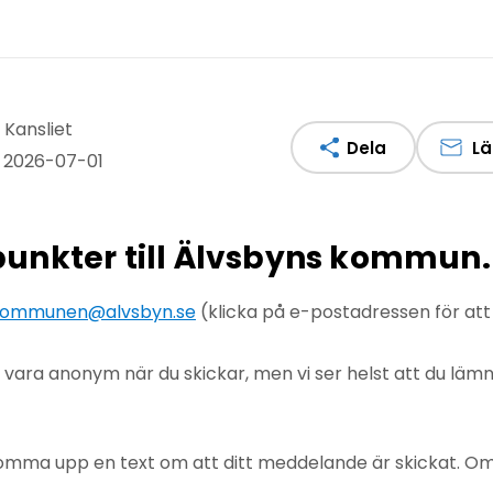
 Kansliet
Dela
Lä
 2026-07-01
npunkter till Älvsbyns kommun.
ommunen@alvsbyn.se
(klicka på e-postadressen för at
u vara anonym när du skickar, men vi ser helst att du lä
mma upp en text om att ditt meddelande är skickat. Om det