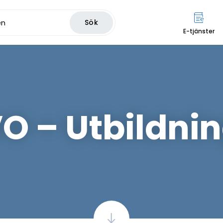
Sök
E-tjänster
O – Utbildni