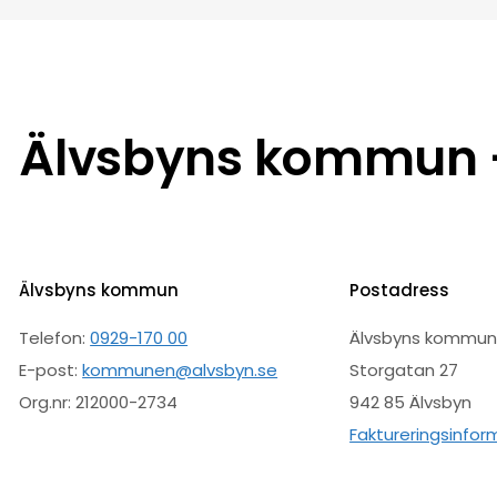
Älvsbyns kommun –
Älvsbyns kommun
Postadress
Telefon:
0929-170 00
Älvsbyns kommu
E-post:
kommunen@alvsbyn.se
Storgatan 27
Org.nr: 212000-2734
942 85 Älvsbyn
Faktureringsinfor