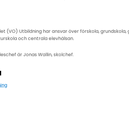
 (VO) Utbildning har ansvar över förskola, grundskola,
turskola och centrala elevhälsan.
chef är Jonas Wallin, skolchef.
å
ning