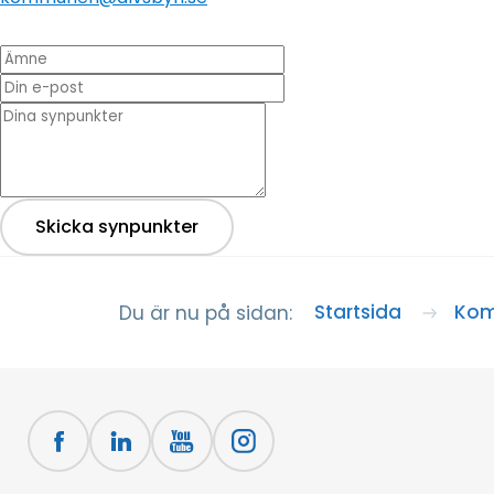
Ämne
Din e-post
* Dina synpunkter
Skicka synpunkter
Startsida
Kom
Du är nu på sidan: