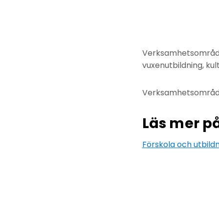
Verksamhetsområdet
vuxenutbildning, kul
Verksamhetsområdes
Läs mer p
Förskola och utbild