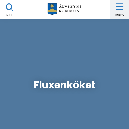
Sök
Meny
Fluxenköket