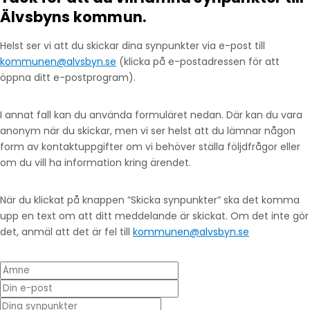
Älvsbyns kommun.
Helst ser vi att du skickar dina synpunkter via e-post till
kommunen@alvsbyn.se
(klicka på e-postadressen för att
öppna ditt e-postprogram).
I annat fall kan du använda formuläret nedan. Där kan du vara
anonym när du skickar, men vi ser helst att du lämnar någon
form av kontaktuppgifter om vi behöver ställa följdfrågor eller
om du vill ha information kring ärendet.
När du klickat på knappen ”Skicka synpunkter” ska det komma
upp en text om att ditt meddelande är skickat. Om det inte gör
det, anmäl att det är fel till
kommunen@alvsbyn.se
Ämne
Din e-post
* Dina synpunkter