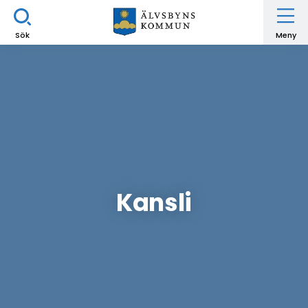
Sök
Meny
Kansli