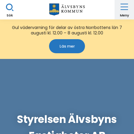
Sök
Meny
Gul vädervarning för delar av östra Norrbottens län 7
augusti kl. 12.00 – 8 augusti kl. 12.00
Läs mer
Styrelsen Älvsbyns