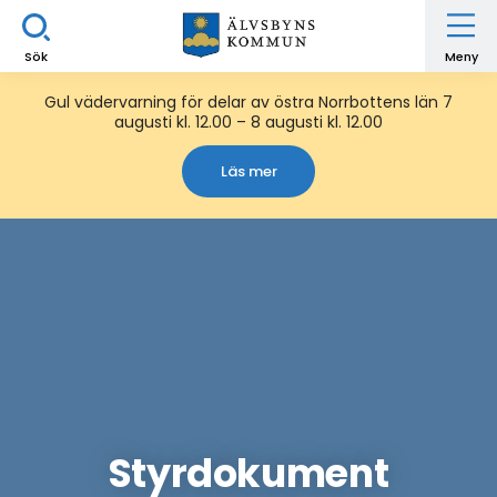
Sök
Meny
Gul vädervarning för delar av östra Norrbottens län 7
augusti kl. 12.00 – 8 augusti kl. 12.00
Läs mer
Styrdokument