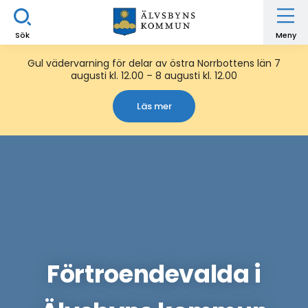
Sök
Meny
Gul vädervarning för delar av östra Norrbottens län 7
augusti kl. 12.00 – 8 augusti kl. 12.00
Läs mer
Förtroendevalda i