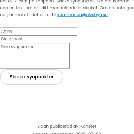
När du klickat på knappen ”Skicka synpunkter” ska det komma
upp en text om att ditt meddelande är skickat. Om det inte gör
det, anmäl att det är fel till
kommunen@alvsbyn.se
Ämne
Din e-post
* Dina synpunkter
Skicka synpunkter
Sidan publicerad av: Kansliet