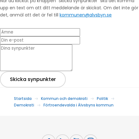
När du klickat på knappen ”Skicka synpunkter” ska det komma
upp en text om att ditt meddelande är skickat. Om det inte gör
det, anmäl att det är fel till
kommunen@alvsbyn.se
Ämne
Din e-post
* Dina synpunkter
Skicka synpunkter
Startsida
Kommun och demokrati
Politik
Demokrati
Förtroendevalda i Älvsbyns kommun