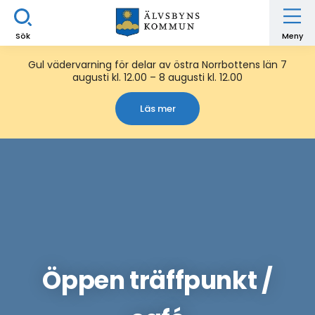
Sök
Meny
Gul vädervarning för delar av östra Norrbottens län 7
augusti kl. 12.00 – 8 augusti kl. 12.00
Läs mer
Öppen träffpunkt /