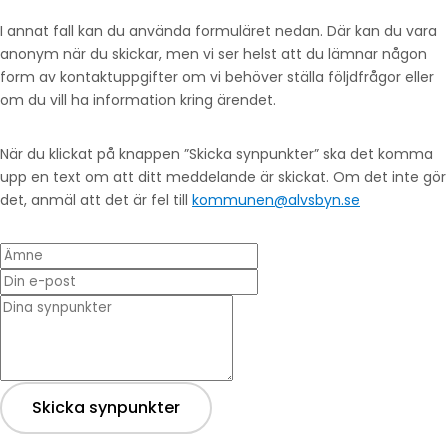
I annat fall kan du använda formuläret nedan. Där kan du vara
anonym när du skickar, men vi ser helst att du lämnar någon
form av kontaktuppgifter om vi behöver ställa följdfrågor eller
om du vill ha information kring ärendet.
När du klickat på knappen ”Skicka synpunkter” ska det komma
upp en text om att ditt meddelande är skickat. Om det inte gör
det, anmäl att det är fel till
kommunen@alvsbyn.se
Ämne
Din e-post
* Dina synpunkter
Skicka synpunkter