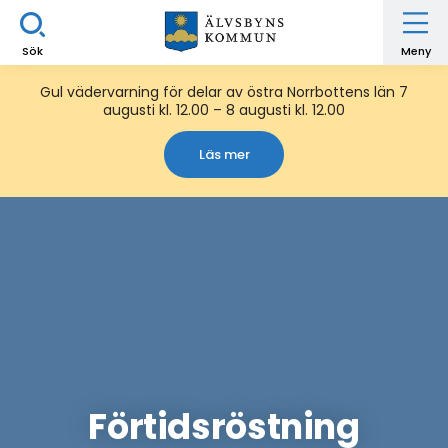
Sök
Meny
Gul vädervarning för delar av östra Norrbottens län 7
augusti kl. 12.00 – 8 augusti kl. 12.00
Läs mer
Förtidsröstning