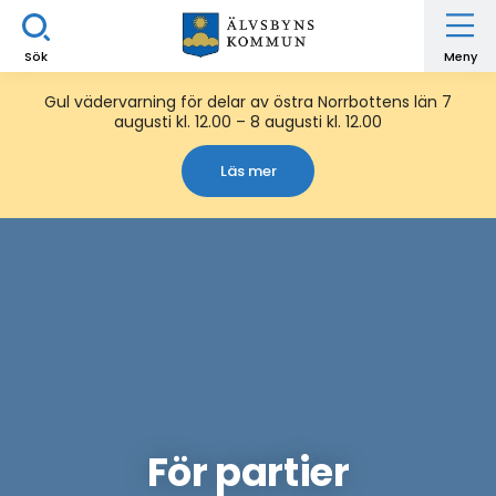
Sök
Meny
Gul vädervarning för delar av östra Norrbottens län 7
augusti kl. 12.00 – 8 augusti kl. 12.00
Läs mer
För partier