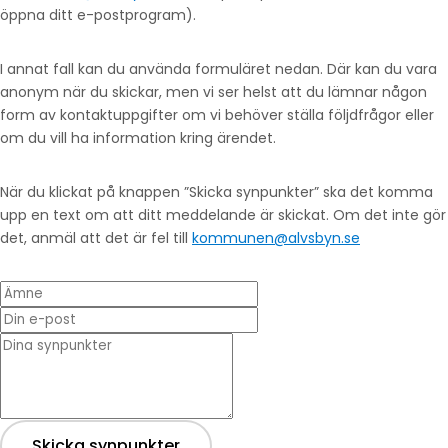
öppna ditt e-postprogram).
I annat fall kan du använda formuläret nedan. Där kan du vara
anonym när du skickar, men vi ser helst att du lämnar någon
form av kontaktuppgifter om vi behöver ställa följdfrågor eller
om du vill ha information kring ärendet.
När du klickat på knappen ”Skicka synpunkter” ska det komma
upp en text om att ditt meddelande är skickat. Om det inte gör
det, anmäl att det är fel till
kommunen@alvsbyn.se
Ämne
Din e-post
* Dina synpunkter
Skicka synpunkter