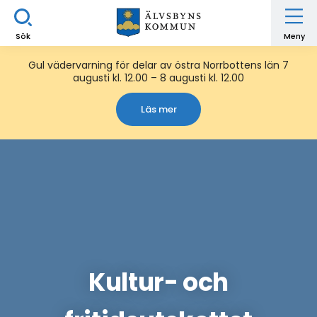
Sök
Meny
Gul vädervarning för delar av östra Norrbottens län 7
augusti kl. 12.00 – 8 augusti kl. 12.00
Läs mer
Kultur- och