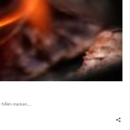
¶jd frÃ¥n marken….