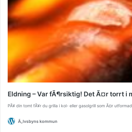
Eldning – Var fÃ¶rsiktig! Det Ã¤r torrt i
PÃ¥ din tomt fÃ¥r du grilla i kol- eller gasolgrill som Ã¤r utform
Ã„lvsbyns kommun