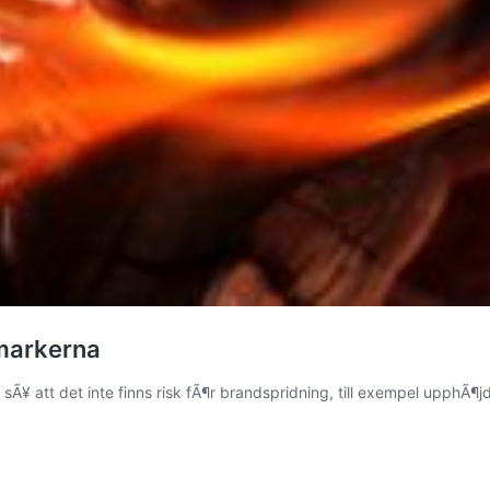
 markerna
ad sÃ¥ att det inte finns risk fÃ¶r brandspridning, till exempel upphÃ