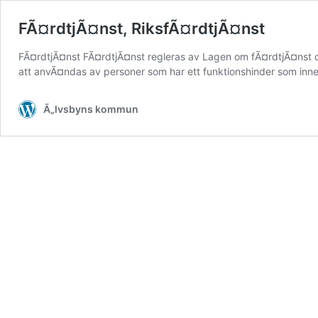
FÃ¤rdtjÃ¤nst, RiksfÃ¤rdtjÃ¤nst
FÃ¤rdtjÃ¤nst FÃ¤rdtjÃ¤nst regleras av Lagen om fÃ¤rdtjÃ¤nst oc
att anvÃ¤ndas av personer som har ett funktionshinder som inn
Ã„lvsbyns kommun