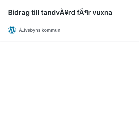
Bidrag till tandvÃ¥rd fÃ¶r vuxna
Ã„lvsbyns kommun